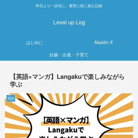
昨日より一歩先に、着実に前に進む記録
Level up Log
はじめに
Aladdin X
妊娠・出産・子育て
【英語×マンガ】Langakuで楽しみながら
学ぶ
英語