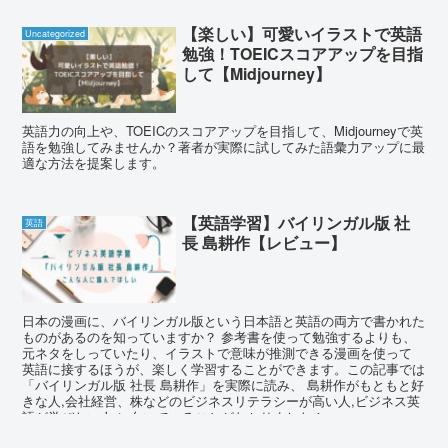
【楽しい】可愛いイラストで英語
Uncategorized
勉強！TOEICスコアアップを目指
して【Midjourney】
英語力の向上や、TOEICのスコアアップを目指して、Midjourneyで英
語を勉強してみませんか？著者が実際に試してみた語彙力アップに最
適な方法を提案します。
【英語学習】バイリンガル版 社
英語
長 島耕作【レビュー】
日本の漫画に、バイリンガル版という日本語と英語の両方で書かれた
ものがあるのを知っていますか？ 参考書を使って勉強するよりも、
元ネタをしっていたり、イラストで意味が推測できる漫画を使って
英語に接するほうが、楽しく学習することができます。この記事では
「バイリンガル版 社長 島耕作」を実際に読み、 島耕作がもともと好
きな人,会社経営、株などのビジネスリテラシーが高い人,ビジネス英
語が学びたい人 に向いていることがわかりました！