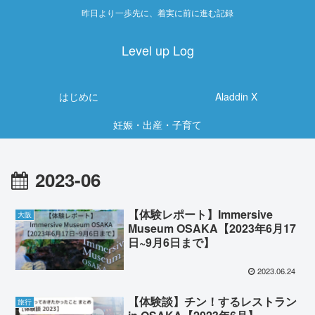
昨日より一歩先に、着実に前に進む記録
Level up Log
はじめに
Aladdin X
妊娠・出産・子育て
2023-06
【体験レポート】Immersive
大阪
Museum OSAKA【2023年6月17
日~9月6日まで】
2023.06.24
【体験談】チン！するレストラン
旅行