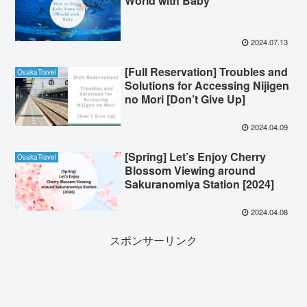
World with Baby
2024.07.13
[Full Reservation] Troubles and
OsakaTravel
Solutions for Accessing Nijigen
no Mori [Don’t Give Up]
2024.04.09
[Spring] Let’s Enjoy Cherry
OsakaTravel
Blossom Viewing around
Sakuranomiya Station [2024]
2024.04.08
スポンサーリンク