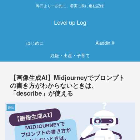
昨日より一歩先に、着実に前に進む記録
Level up Log
はじめに
Aladdin X
妊娠・出産・子育て
【画像生成AI】Midjourneyでプロンプト
の書き方がわからないときは、
「describe」が使える
趣味