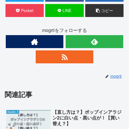
Pocket
LINE
コピー
mogriiをフォローする
mogrii
関連記事
【直し方は？】ポップインアラジ
Aladdin X
ン2に白い点・黒い点が！【買い
替え？】