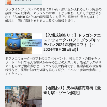
ポップインアラジン２の画面に白い点・黒い点が現れるという突然の
故障に悩んだ筆者。アラジンのサポートから教わった直し方は効果が
なく「Aladdin X2 Plusの割引購入」を選択。経緯や注意点を詳しく
解説し、同じ問題を抱える人に役立つ情報を提供。
【入場規制あり！】ドラゴンクエ
大阪
ストウォーク×ロフト グッズキャ
ラバン 2024＠梅田ロフト【～
2024年9月29日(日)】
ドラクエウォーク×ロフトのコラボイベント、梅田ロフトの様子をレ
ポート！平日でも入場制限がかかるほどの人気ぶり。限定グッズやリ
アルおみやげ物産展など、ファン必見の内容です。整理券配布や混雑
状況など、実際に訪れた体験を詳しく紹介。イベント参加の参考にし
てください。
【地図あり】天神橋筋商店街【最
旅行
寄り駅・ゾーン解説】