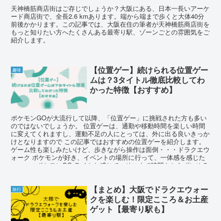
天神橋筋商店街はご存じでしょうか？大阪にある、日本一長いアーケ
ード商店街で、全長2.6 kmあります。端から端まで歩くと大体40分
前後かかります。この記事では、大阪在住の筆者が天神橋筋商店街を
もっと知りたい方へたくさんある最寄り駅、ゾーンごとの雰囲気をご
紹介します。
【位置ゲー】続けられる位置ゲー
趣味
ムは？3タイトル徹底比較してわ
かった特徴【おすすめ】
ポケモンGOが大流行して以降、「位置ゲー」に挑戦された方も多い
のではないでしょうか。 位置ゲーは、通勤や移動時間を楽しい時間
に変えてくれますし、運動不足の人にとっては、外に出る良いきっか
けとなりますので この記事ではおすすめの位置ゲーを紹介します。
ゲーム性も楽しみたいけど、歩きながら操作は面倒・・・ドラクエウ
ォーク ポケモンが好き、イベントの場所に行って、一体感を感じた
い・・・ポケモンGO ライトな感じで、そこまで時間をとらずにゆる
くゲームしたい・・・ピクミンブルーム
【まとめ】大阪でドラクエウォー
旅行
クを楽しむ！限定こころ＆お土産
ゲット【最寄り駅も】