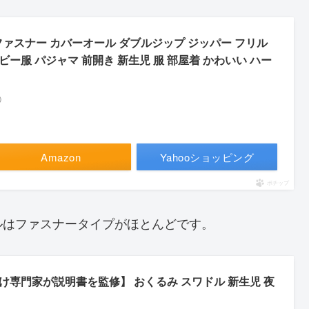
綿 ファスナー カバーオール ダブルジップ ジッパー フリル
ビー服 パジャマ 前開き 新生児 服 部屋着 かわいい ハー
べ）
Amazon
Yahooショッピング
ポチップ
ルはファスナータイプがほとんどです。
つけ専門家が説明書を監修】 おくるみ スワドル 新生児 夜