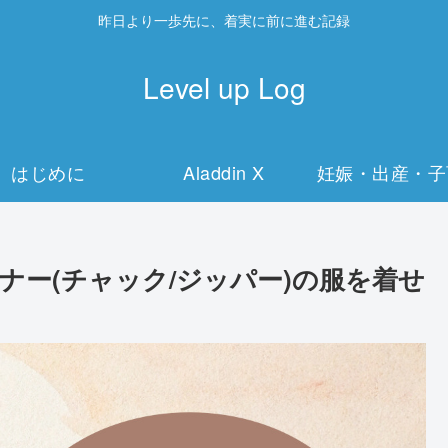
昨日より一歩先に、着実に前に進む記録
Level up Log
はじめに
Aladdin X
妊娠・出産・子
ナー(チャック/ジッパー)の服を着せ