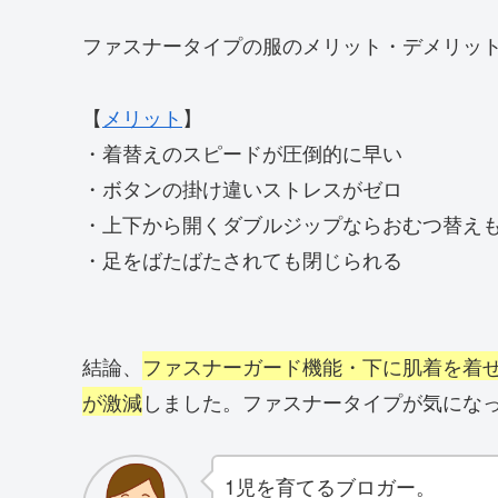
ファスナータイプの服のメリット・デメリッ
【
メリット
】
・着替えのスピードが圧倒的に早い
・ボタンの掛け違いストレスがゼロ
・上下から開くダブルジップならおむつ替え
・足をばたばたされても閉じられる
結論、
ファスナーガード機能・下に肌着を着
が激減
しました。ファスナータイプが気にな
1児を育てるブロガー。