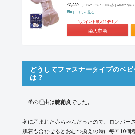
¥2,280
（2025/12/25 12:10時点 | Amazon調
口コミを見る
＼ポイント最大11倍！／
楽天市場
どうしてファスナータイプのベビ
は？
一番の理由は
でした。
腱鞘炎
冬に産まれた赤ちゃんだったので、ロンパー
肌着も合わせるとおむつ換えの時に毎回10個