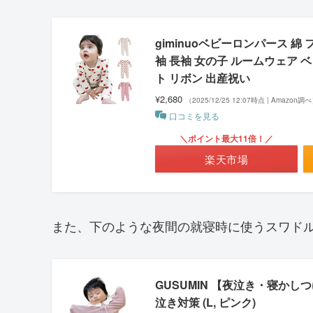
giminuoベビーロンパース 
袖 長袖 女の子 ルームウェア ベ
ト リボン 出産祝い
¥2,680
（2025/12/25 12:07時点 | Amazon調
口コミを見る
＼ポイント最大11倍！／
楽天市場
また、下のような夜間の就寝時に使うスワド
GUSUMIN 【夜泣き・寝かし
泣き対策 (L, ピンク)