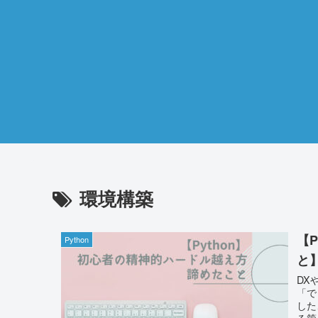
環境構築
【
Python
と
DX
「で
した
る箇