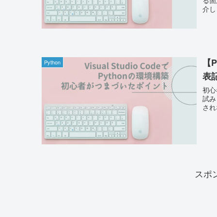
介し
【P
Python
表
初心者
試み
され
スポ