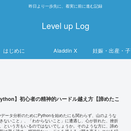
昨日より一歩先に、着実に前に進む記録
Level up Log
はじめに
Aladdin X
妊娠・出産・子
Python】初心者の精神的ハードル越え方【諦めたこ
】
やデータ分析のためにPythonを始めたにも関わらず、山のような
きないこと」、「わからないこと」に遭遇し、心が折れた、挫折
、という方もいるのではないでしょうか。そのような方に、諦め
所は潔く諦め、精神的なハードルを越える（開き直る）コツを紹